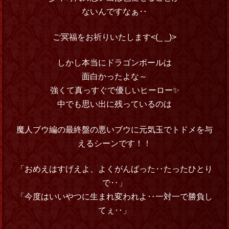
ないんですなぁ‥
ご冥福をお祈りいたします<(_ _)>
しかし本当にドラゴンボールは
面白かったよな～
強くて真っすぐで優しいヒーロー✨
中でも思い出に残っているのは
魔人ブウ編の最終盤の悪いブウに元気玉でトドメを与
えるシーンです！！
「おめえはすげえよ、よくがんばった‥たったひとり
で‥」
「今度はいいやつに生まれ変われよ‥一対一で勝負し
てぇ‥」