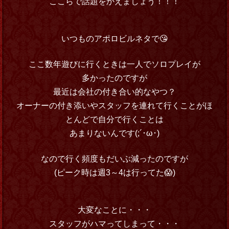
ここらで話題をかえましょう！！！
いつものアポロビルネタで😘
ここ数年遊びに行くときは一人でソロプレイが
多かったのですが
最近は会社の付き合い的なやつ？
オーナーの付き添いやスタッフを連れて行くことがほ
とんどで自分で行くことは
あまりないんです(;´･ω･)
なので行く頻度もだいぶ減ったのですが
(ピーク時は週3～4は行ってた😱)
大変なことに・・・
スタッフがハマってしまって・・・