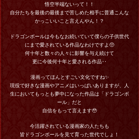
悟空半端ないって！！
自分たちを最後の最後まで苦しめた相手に普通こんな
かっこいいこと言えんやん！？
ドラゴンボールは今もなお続いていて僕らの子供世代
にまで愛されている作品なわけですよ🥺
何十年と数々の人々に影響を与え続けて
更に今後何十年と愛される作品‥
漫画ってほんとすごい文化ですね✨
現役で好きな漫画やアニメはいっぱいありますが、人
生においてもっとも夢中になった作品は「ドラゴンボ
ール」だと
自信をもって言えます🥹
今活躍されている漫画家の人たちも
皆ドラゴンボールを見て育った世代でしょ！