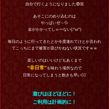
自分で行くようになりました😨笑
あそこにのめり込むのは
やっばいぜ～💦
金がかかってしゃーない(;^ω^)
毎日のように行ってきたとか今度連れてけとか言われ
てこっちにまで被害が及びかねない状況ですｗｗ
楽しいのはいいけどもあくまで
“非日常”
を味わう場所なので
日常になってしまうと飽きも早い🤷‍♂️
遊びはほどほどに！
ご利用は計画的に！