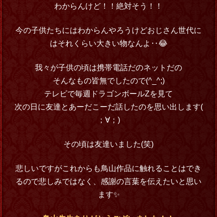
わからんけど！！絶対そう！！
今の子供たちにはわからんやろうけどおじさん世代に
はそれくらい大きい物なんよ‥😂
我々が子供の頃は携帯電話だのネットだの
そんなもの皆無でしたので(^_^;)
テレビで毎週ドラゴンボールZを見て
次の日に友達とあーだこーだ話したのを思い出します(
；∀；)
その頃は友達いました(笑)
悲しいですがこれからも鳥山作品に触れることはでき
るので悲しみではなく、感謝の言葉を伝えたいと思い
ます✨