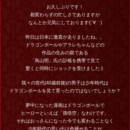
お久しぶりです！
相変わらずの忙しさでありますが
なんとか元気にしております(;´∀｀)
昨日は日本に激震が走りましたね。。
ドラゴンボールやアラレちゃんなどの
作品の生みの親である
「鳥山明」氏の訃報を携帯で見て
驚くと同時にショックを受けました💧
我々の世代(40歳前後)の男子は少年時代は
ドラゴンボールを見て育ったのではないでしょうか？
夢中になった漫画はドラゴンボールで
ヒーローといえば「孫悟空」なわけです。
それはおっさんになった今でも変わることなく
少年時代の思い出は色褪せることが