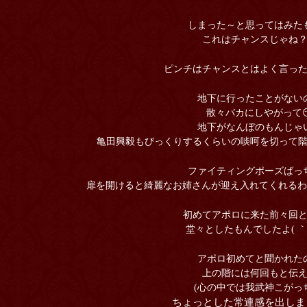
しまった～と思ってはみた
これはチャンスじゃね？
ピンチはチャンスとはよく言っ
地下に行ったことがない
散々バカにしやがって
地下がなんぼのもんじゃ
亀田興毅もびっくりするくらいの啖呵を切って階
ファイティングポーズばっ
扉を開けると綺麗なお姉さんが迎え入れてくれるわ
初めてアポロに来た前々回
堂々としたもんでしたよ( ｀
アポロ初めてと聞かれた
上の階には何回もと伝
(心の中では我武神こがっ
ちょっとした常連感を出しま