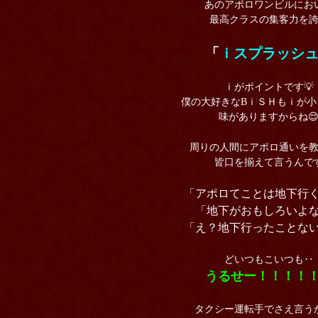
あのアポロワンビルにお
最高クラスの集客力を
「
ｉスプラッシ
ｉがポイントです💡
僕の大好きなBｉＳＨもｉが小
味がありますからね
周りの人間にアポロ通いを
皆口を揃えて言うんで
「アポロてことは地下行
「地下がおもしろいよ
「え？地下行ったことな
どいつもこいつも‥
うるせー！！！！
タクシー運転手でさえ言う