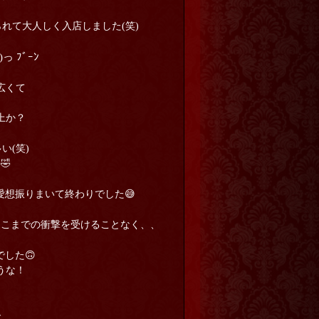
れて大人しく入店しました(笑)
･)っ ﾌﾞｰﾝ
広くて
！
上か？
い(笑)
🤣
想振りまいて終わりでした😅
そこまでの衝撃を受けることなく、、
した🙃
うな！
で