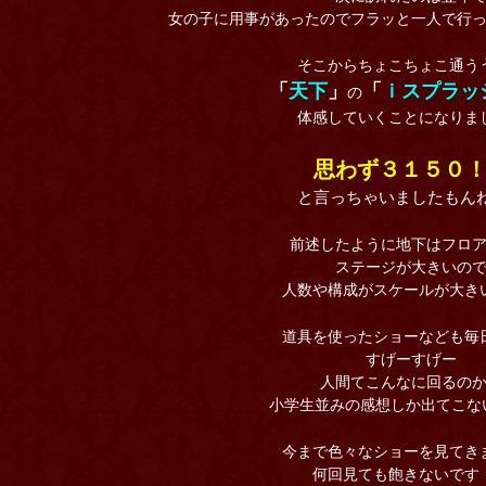
女の子に用事があったのでフラッと一人で行っ
そこからちょこちょこ通う
「
天下
」
「
ｉスプラッ
の
体感していくことになりまし
思わず３１５０
と言っちゃいましたもんね
前述したように地下はフロ
ステージが大きいの
人数や構成がスケールが大き
道具を使ったショーなども毎
すげーすげー
人間てこんなに回るの
小学生並みの感想しか出てこない
今まで色々なショーを見てき
何回見ても飽きないです