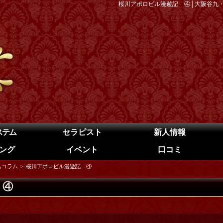
桜川アポロビル漫遊記 ④│大阪谷九・
ステム
セラピスト
新人情報
ング
イベント
口コミ
ちコラム
桜川アポロビル漫遊記 ④
 ④