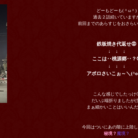
どーもどーも(＾ω＾)
過去２話続いています
前回までのあらすじをおさら
鉄板焼き代返せ😡
↓ ↓ ↓
ここは‥桃源郷‥？
↓ ↓ ↓
アポロさいこぉ～＼(^o
こんな感じでしたっけ
だいぶ端折りましたが(笑
まぁ細かいことはいいん
今回はついにあの階に上陸し
秘境？
魔境？