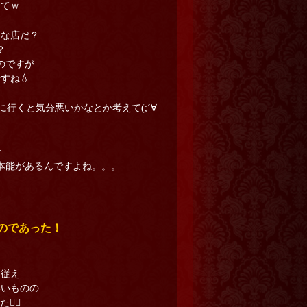
～てｗ
んな店だ？
？
のですが
すね💧
行くと気分悪いかなとか考えて(;´∀
で
本能があるんですよね。。。
のであった！
を従え
いいものの
‍♂️