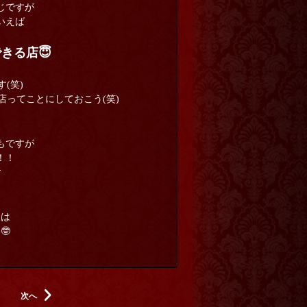
じですが
いえば
きる店😇
(笑)
ってことにしておこう(笑)
もですが
！！

人は
🤓
次へ