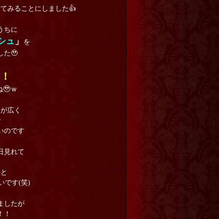
てみることにしました👍
うちに
シュ
」
を
た🥹
！！
🥹ｗ
アが広く
で
いのです
日見れて
かと
です(笑)
ましたが
！！