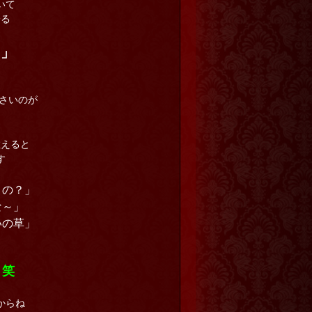
いて
誇る
ュ
」
さいのが

教えると
す
くの？」
な～」
いの草」
！笑
からね