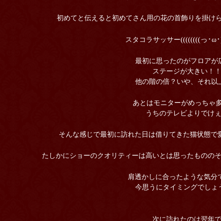
初めてと伝えると初めてさん用の花の首飾りを掛けら
((((((((っ･ω
スタコラサッサー
最初に思ったのがフロアが
ステージが大きい！
他の階の倍？いや、それ以
あとはモニターがめっちゃ多
うちのテレビよりでけぇ
そんな感じで最初に訪れた日は借りてきた猫状態で愛
たしかにショーのクオリティーは高いとは思ったものの
肩透かしに合ったような気分で
今思うにタイミングでしょ
次に訪れたのは翌年