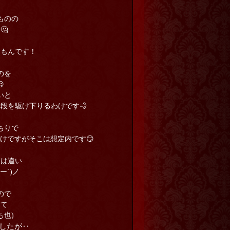
ものの
🤔
たもんです！
のを

いと
段を駆け下りるわけです💨
ちりで
けですがそこは想定内です😏
とは違い
ー´)ノ
ので
えて
ち也)
したが‥