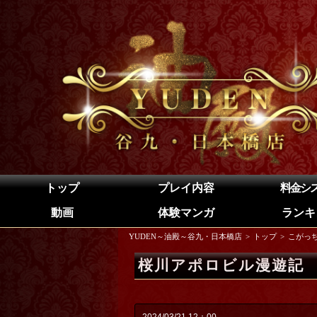
トップ
プレイ内容
料金シ
動画
体験マンガ
ランキ
YUDEN～油殿～谷九・日本橋店
トップ
こがっ
桜川アポロビル漫遊記
2024/03/21 12：00