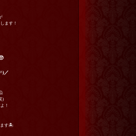
が
いします！

^)／

)
だよ！
ます🏝