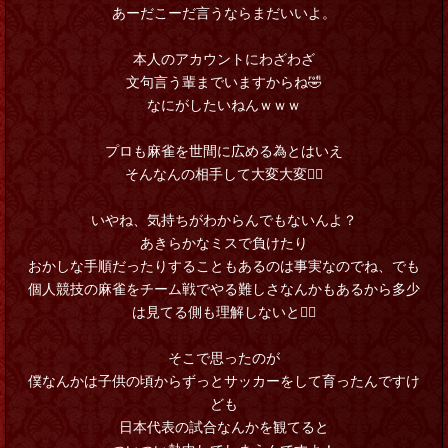
あーだこーだ言うならまだいいよ。
本人のアカウントにわざわざ
文句言う輩までいますからね🤣
なにがしたいねんｗｗｗ
プロも麻雀を世間に広める為とはいえ
そんなんの相手して大変大変🤷‍♂️
いやね、気持ちがわからんでもないんよ？
あきらかなミスで負けたり
おかしな手順だったりすることもあるのは事実なのでね、でも
個人競技の麻雀をチーム戦でやる難しさなんかもあるから多少
は見てる側も理解しないと🤦‍♂
そこで思ったのが
僕なんかは子供の頃からずっとサッカーをして育ったんですけ
ども
日本代表の試合なんかを観てると