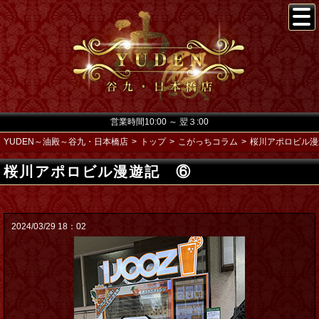
営業時間10:00 ～ 翌３:00
YUDEN～油殿～谷九・日本橋店
トップ
こがっちコラム
桜川アポロビル漫
桜川アポロビル漫遊記 ⑥
2024/03/29 18：02