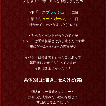
久しぶりにアポロビルを体感しました🥹
「
ｉスプラッシュ
」
地下
に二日
「
キュートガール
」
３階
に一日
行かせていただきました(＾ω＾)
どちらもイベントだったのですが
イベントは通常営業とは少し違うんです🤓
主にゲームやショーの内容が💡
イベントは今までも行ったことあって
毎回楽しませてもらってますが
今回はまぁよかった！！
具体的には書きませんけど(笑)
個人的に一番好きなショーと
頑張った成果みたいなのを感じて
前回のコラムで話した