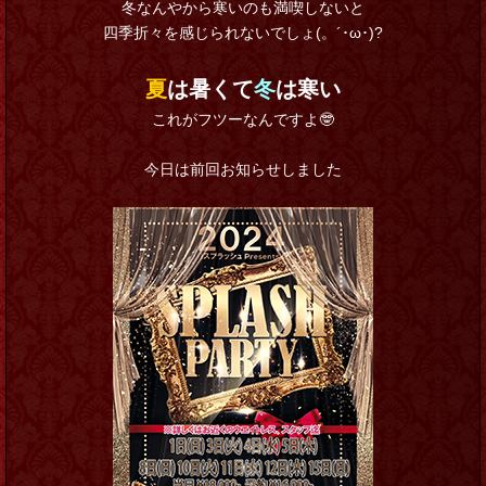
冬なんやから寒いのも満喫しないと
四季折々を感じられないでしょ(。´･ω･)?
夏
は暑くて
冬
は寒い
これがフツーなんですよ🤓
今日は前回お知らせしました