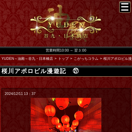
営業時間10:00 ～ 翌３:00
YUDEN～油殿～谷九・日本橋店
トップ
こがっちコラム
桜川アポロビル漫
桜川アポロビル漫遊記 ㉗
2024/12/11 13：37