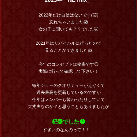
2023年「NETflix」
2022年だけ自信はないです(笑)
忘れちゃいました😱
女の子に聞いても？？でした🤣
2021年はリバイバルに行ったので
見ることができました👍
今年のコンセプトは秘密です😏
実際に行って確認して下さい！
毎年ショーのクオリティーがえぐくて
過去最高を更新しているのですが
今年はメンバーも替わったりしていて
大丈夫なのか？と思うこともありましたが
杞憂でした😂
すぎいのなんのって！！！