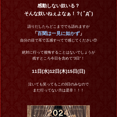
感動しない奴いる？
そんな奴いねぇよなぁ！？( ﾟДﾟ)
語りだしたらどこまででも語れますが
「
百聞は一見に如かず
」
自分の目で耳で五感すべてで感じてください🥺
絶対に行って後悔することはないでしょうが
残すところ今日を含めて“3日”！
11日(水)12日(木)15日(日)
泣いても笑ってもこの3日のみなので
まだ行ってない方は是非！！！