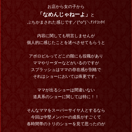
お店から女の子から
「なめんじゃねーよ」
と
ぶちかまされた感じです／(^o^)＼ﾅﾝﾃｺｯﾀｲ
内容に関しても明言しませんが
個人的に感じたことを述べさせてもらうと
アポロビルってどこの階にも役職があり
ママやリーダーなどがいるのですが
スプラッシュはママの存在感が別格で
それはショーにおいては殊更です。
ママが出るショーは間違いない
道具系のショーに関しては特に！！
そんなママをスーパーサイヤ人とするなら
今回は中堅メンバーの成長がすごくて
各時間帯のトリのショーを見て思ったのが