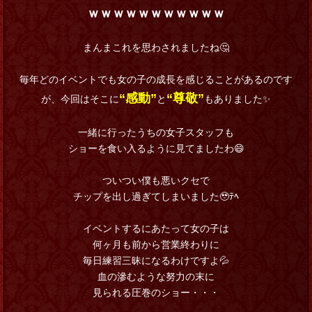
ｗｗｗｗｗｗｗｗｗｗｗ
まんまこれを思わされましたね🤔
毎年どのイベントでも女の子の成長を感じることがあるのです
“感動”
“尊敬”
が、今回はそこに
と
もありました✨
一緒に行ったうちの女子スタッフも
ショーを食い入るように見てましたわ😄
ついつい僕も悪いクセで
チップを出し過ぎてしまいました🥹ﾃﾍ
イベントするにあたって女の子は
何ヶ月も前から営業終わりに
毎日練習三昧になるわけですよ💦
血の滲むような努力の末に
見られる圧巻のショー・・・