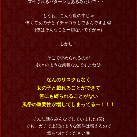
立件されるパターンもあるみたいで・・・
もうね、こんな世の中じゃ
怖くて女の子とイチャコラもできんですよ😂
(僕はそんなこと一切ないですがｗ)
しかし！
そこで求められるのが
我々のような業種なんですよね😏
なんのリスクもなく
女の子と戯れることができて
何にも縛られることがない
風俗の重要性が増してしまってるー！！！
そんな話をみんなでしていました(笑)
でも、ガチで上記のような案件は増えるので
気をつけてください🤓