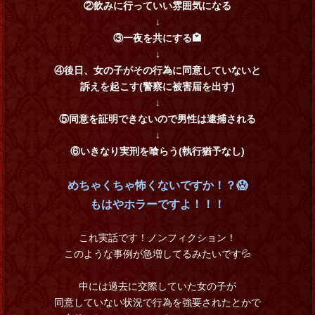
②飲みに行っていい雰囲気になる
↓
③一夜を共にする🏩
↓
④後日、女の子がその行為に同意していないと
訴えを起こす(警察に被害届を出す)
↓
⑤同意を証明できないので男性は逮捕される
↓
⑥いきなり実刑を喰らう(執行猶予なし)
めちゃくちゃ怖くないですか！？😱
もはやホラーですよ！！！
これ実話です！ノンフィクション！
このような事例が急増してるみたいです💦
中には過去に交際していた女の子が
同意していない状況で行為を強要されたとかで