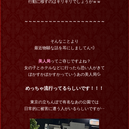
行動に移すのはギリギリでしょうがｗｗ
～～～～～～～～～～～～～～～～～～～～
そんなことより
最近物騒な話を耳にしましてん💨
美人局
ってご存じですよね？
女の子とホテルなどに行ったら恐い人がきて
ぼかすかぼかすかっていうあの美人局💦
めっちゃ流行ってるらしいです！！！
東京の立ちんぼで有名なあの公園では
日常的に被害に遭う人がいるらしいですが‥