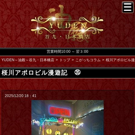
営業時間10:00 ～ 翌３:00
YUDEN～油殿～谷九・日本橋店
トップ
こがっちコラム
桜川アポロビル漫
桜川アポロビル漫遊記 ㉟
2025/12/20 18：41