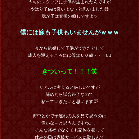
うちのスタッフに子供が生まれたんですが
やはり子供は良いよな～と思いました😊
我が子は究極の癒しですよ✨
僕には嫁も子供もいませんがｗｗｗ
今から結婚して子供ができたとして
成人を迎えるころには僕は６０歳・・・🤦‍♂️
きついって！！！笑
リアルに考えると厳しいですが
諦めたら試合終了なので
粘っていきたいと思います😇
街中とかで子連れの人を見て思うのは
偉いな～と思うんですわ。。
そんな裕福でなくても家族を養って
休みの日は家族サービスに勤しんで