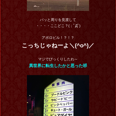
パッと周りを見渡して
・・・・ここどこ？(；ﾟДﾟ)
アポロビル！？！？
こっちじゃねーよ＼(^o^)／
マジでびっくりしたわ～
異世界に転生したかと思った🤣