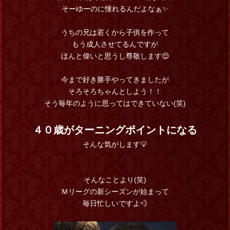
そーゆーのに憧れるんだよなぁ✨
うちの兄は若くから子供を作って
もう成人させてるんですが
ほんと偉いと思うし尊敬します😌
今まで好き勝手やってきましたが
そろそろちゃんとしよう！！
そう毎年のように思ってはできていない(笑)
４０歳がターニングポイントになる
そんな気がします💡
そんなことより(笑)
Ｍリーグの新シーズンが始まって
毎日忙しいですよ💨