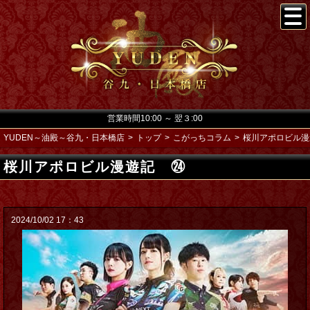
営業時間10:00 ～ 翌３:00
YUDEN～油殿～谷九・日本橋店
トップ
こがっちコラム
桜川アポロビル漫
桜川アポロビル漫遊記 ㉔
2024/10/02 17：43