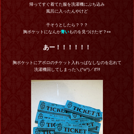
帰ってすぐ着てた服を洗濯機にぶち込み
風呂に入ったんやけど
干そうとしたら？？？
胸ポケットになんか
青い
ものを見つけたぞ？👀
あー！！！！！！
胸ポケットにアポロのチケット入れっぱなしなのを忘れて
洗濯機回してしまった＼(^o^)／ｵﾜﾀ