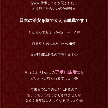
なんの仕事してるか聞かれたら
どう答えたらいいのか🤣🤣ｗ
日本の治安を陰で支える組織です！
とか言ってみようかな(￣ー￣)ﾆﾔﾘ
忍者やと思われそうやな🥷笑
まだ時間はあるので考えます😏
アポロ生活
それによりわたしの
にも
ピリオドが打たれるでしょう🤓
年末までは予約などもあるので
ちょこちょこ行くかもされませんが
２０２５年は大人しくなるでしょう😂