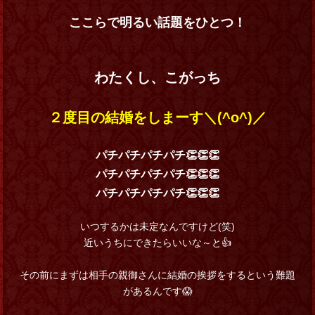
ここらで明るい話題をひとつ！
わたくし、こがっち
２度目の結婚をしまーす＼(^o^)／
パチパチパチパチ👏👏👏
パチパチパチパチ👏👏👏
パチパチパチパチ👏👏👏
いつするかは未定なんですけど(笑)
近いうちにできたらいいな～と👍
その前にまずは相手の親御さんに結婚の挨拶をするという難題
があるんです😱