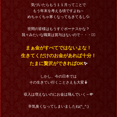
気づいたらもう１１月ってことで
もう年末を考える頃ですよね～
めちゃくちゃ寒くなってもきてるし💦
世間の皆様はもうすぐボーナスかな？
我々みたいな職業は賞与はないので・・・🤦‍♂️
まぁ金がすべてではないよな！
生きてくだけのお金があれば十分！
たまに贅沢ができればOK
✨
しかし、今の日本では
その生きてい行くことさえも大変🤷‍
収入は増えないのにお金は飛んでいく～💸
辛気臭くなってしまいましたね(^_^;)