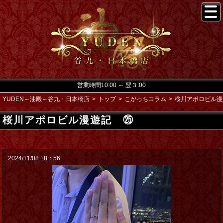
営業時間10:00 ～ 翌３:00
YUDEN～油殿～谷九・日本橋店
トップ
こがっちコラム
桜川アポロビル漫
桜川アポロビル漫遊記 ㉕
2024/11/08 18：56