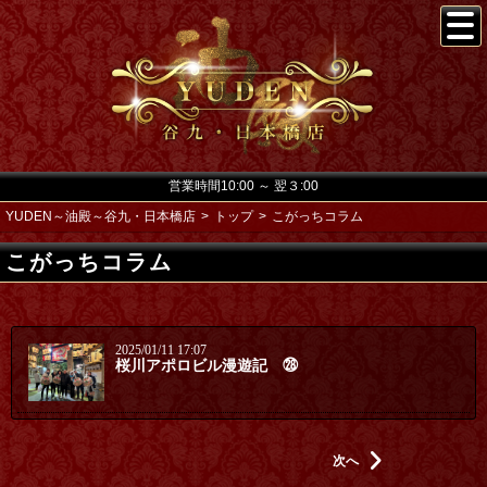
営業時間10:00 ～ 翌３:00
YUDEN～油殿～谷九・日本橋店
トップ
こがっちコラム
こがっちコラム
2025/01/11 17:07
桜川アポロビル漫遊記 ㉘
次へ