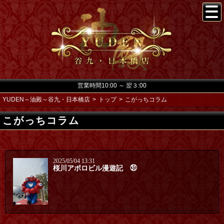
営業時間10:00 ～ 翌３:00
YUDEN～油殿～谷九・日本橋店
トップ
こがっちコラム
こがっちコラム
2025/05/04 13:31
桜川アポロビル漫遊記 ㉛