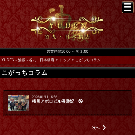
営業時間10:00 ～ 翌３:00
YUDEN～油殿～谷九・日本橋店
トップ
こがっちコラム
こがっちコラム
2026/01/11 16:56
桜川アポロビル漫遊記 ㊱
次へ