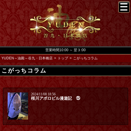
営業時間10:00 ～ 翌３:00
YUDEN～油殿～谷九・日本橋店
トップ
こがっちコラム
こがっちコラム
2024/11/08 18:56
桜川アポロビル漫遊記 ㉕