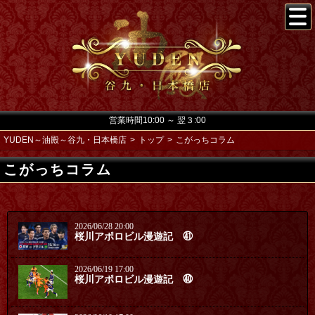
営業時間10:00 ～ 翌３:00
YUDEN～油殿～谷九・日本橋店
トップ
こがっちコラム
こがっちコラム
2026/06/28 20:00
桜川アポロビル漫遊記 ㊶
2026/06/19 17:00
桜川アポロビル漫遊記 ㊵